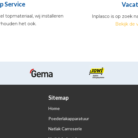
p Service
Vacat
l topmateriaal, wij installeren
Inplasco is op zoek n
rhouden het ook.
Bekijk de 
Sitemap
Home
Poederlakapparatuur
Natlak Carroserie