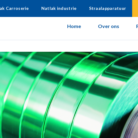
ak Carroserie
Natlak industrie
Straalapparatuur
Home
Over ons