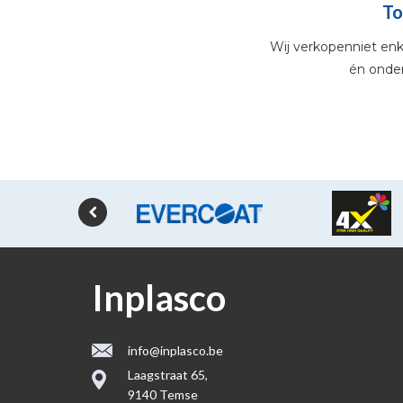
To
Wij verkopenniet enke
én onde
Inplasco
info@inplasco.be
Laagstraat 65,
9140 Temse