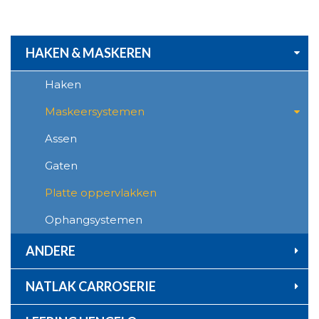
Ga
naar
de
inhoud
HAKEN & MASKEREN
Haken
Maskeersystemen
Assen
Gaten
Platte oppervlakken
Ophangsystemen
ANDERE
NATLAK CARROSERIE