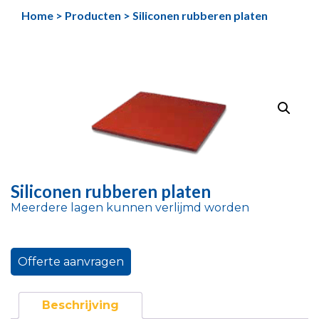
Ga
Home
>
Producten
>
Siliconen rubberen platen
naar
de
inhoud
Siliconen rubberen platen
Meerdere lagen kunnen verlijmd worden
Offerte aanvragen
Beschrijving