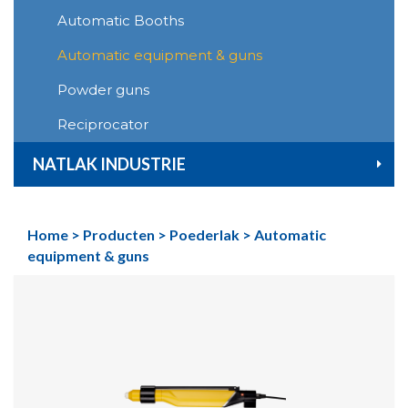
Automatic Booths
Automatic equipment & guns
Powder guns
Reciprocator
NATLAK INDUSTRIE
Home
>
Producten
>
Poederlak
>
Automatic
equipment & guns