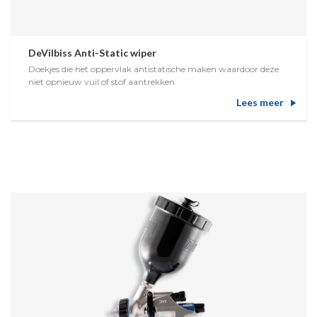
DeVilbiss Anti-Static wiper
Doekjes die het oppervlak antistatische maken waardoor deze
niet opnieuw vuil of stof aantrekken
Lees meer