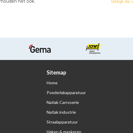
rhouden het ook.
Bekijk de 
Sitemap
Home
Poederlakapparatuur
Natlak Carroserie
Natlak industrie
Straalapparatuur
Haken & maskeren