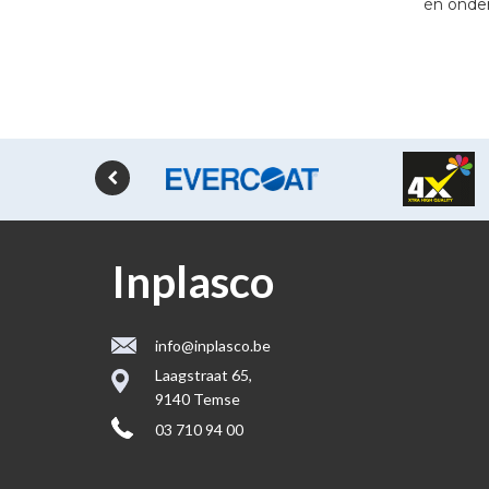
én onde
Inplasco
info@inplasco.be
Laagstraat 65,
9140 Temse
03 710 94 00