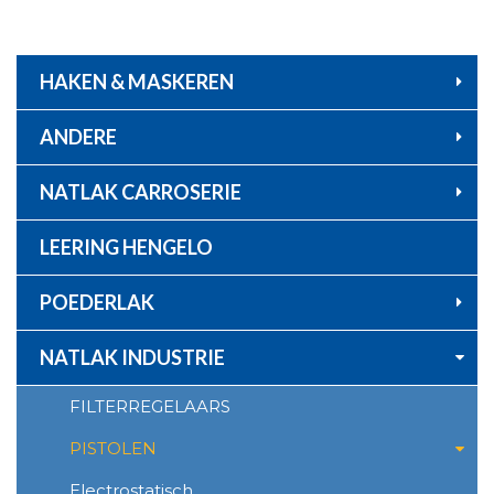
Ga
naar
de
inhoud
HAKEN & MASKEREN
ANDERE
NATLAK CARROSERIE
LEERING HENGELO
POEDERLAK
NATLAK INDUSTRIE
FILTERREGELAARS
PISTOLEN
Electrostatisch