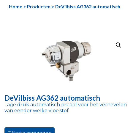
Ga
Home
>
Producten
>
DeVilbiss AG362 automatisch
naar
de
inhoud
DeVilbiss AG362 automatisch
Lage druk automatisch pistool voor het vernevelen
van eender welke vloeistof