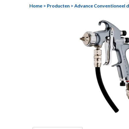
Ga
Home
>
Producten
>
Advance Conventioneel d
naar
de
inhoud