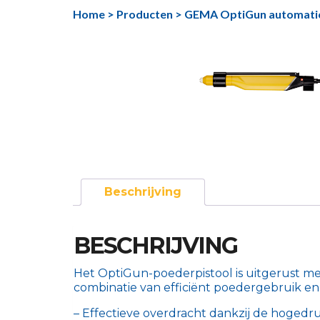
Ga
Home
>
Producten
>
GEMA OptiGun automati
naar
de
inhoud
Beschrijving
BESCHRIJVING
Het OptiGun-poederpistool is uitgerust met
combinatie van efficiënt poedergebruik e
– Effectieve overdracht dankzij de hogedr