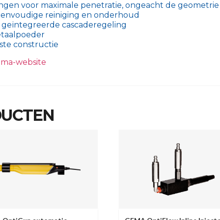
ngen voor maximale penetratie, ongeacht de geometrie 
eenvoudige reiniging en onderhoud
t geïntegreerde cascaderegeling
etaalpoeder
te constructie
ema-website
DUCTEN