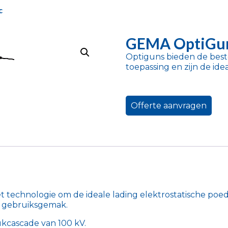
c
GEMA OptiGun
Optiguns bieden de beste 
toepassing en zijn de ide
Offerte aanvragen
 technologie om de ideale lading elektrostatische poed
n gebruiksgemak.
ukcascade van 100 kV.