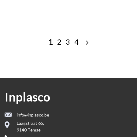
1
2
3
4
Inplasco
info@inplasco.be
Laagstraat 65,
9140 Temse