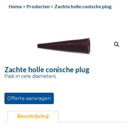
Ga
Home
>
Producten
>
Zachte holle conische plug
naar
de
inhoud
Zachte holle conische plug
Past in vele diameters
Offerte aanvragen
Beschrijving