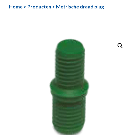
Ga
Home
>
Producten
>
Metrische draad plug
naar
de
inhoud