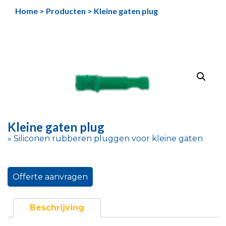
Ga
Home
>
Producten
>
Kleine gaten plug
naar
de
inhoud
Kleine gaten plug
» Siliconen rubberen pluggen voor kleine gaten
Offerte aanvragen
Beschrijving