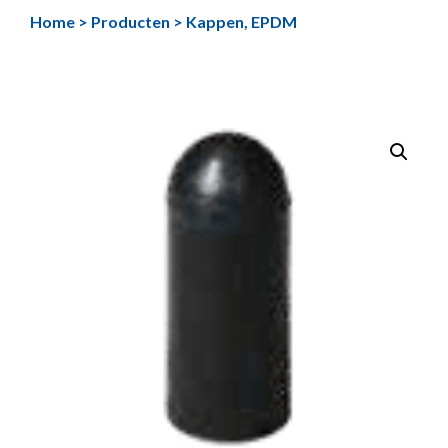
Ga
Home
>
Producten
>
Kappen, EPDM
naar
de
inhoud