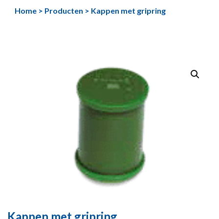
Ga
Home
>
Producten
>
Kappen met gripring
naar
de
inhoud
Kappen met gripring