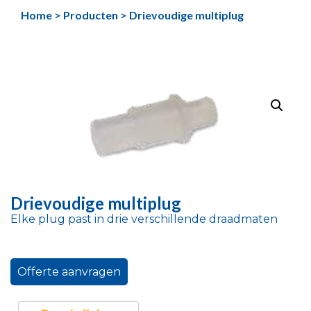
Ga
Home
>
Producten
>
Drievoudige multiplug
naar
de
inhoud
Drievoudige multiplug
Elke plug past in drie verschillende draadmaten
Offerte aanvragen