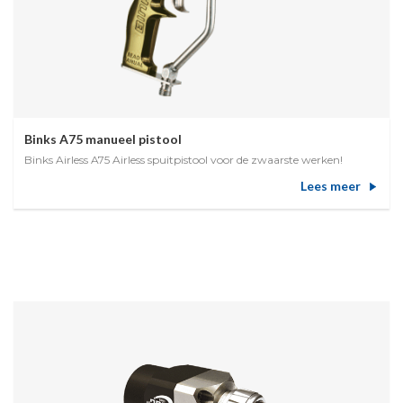
Binks A75 manueel pistool
Binks Airless A75 Airless spuitpistool voor de zwaarste werken!
Lees meer