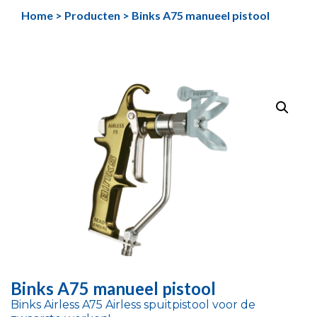
Ga
Home
>
Producten
>
Binks A75 manueel pistool
naar
de
inhoud
Binks A75 manueel pistool
Binks Airless A75 Airless spuitpistool voor de