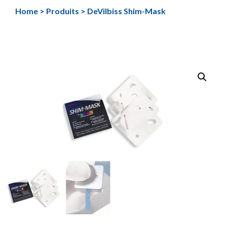
Aller
Home
>
Produits
>
DeVilbiss Shim-Mask
au
contenu