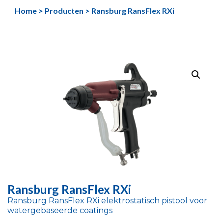
Ga
Home
>
Producten
>
Ransburg RansFlex RXi
naar
de
inhoud
Ransburg RansFlex RXi
Ransburg RansFlex RXi elektrostatisch pistool voor
watergebaseerde coatings