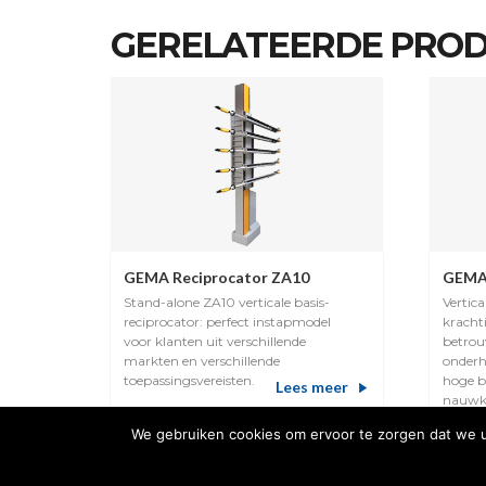
GERELATEERDE PRO
GEMA Reciprocator ZA10
GEMA 
Stand-alone ZA10 verticale basis-
Vertica
reciprocator: perfect instapmodel
kracht
voor klanten uit verschillende
betrou
markten en verschillende
onderh
toepassingsvereisten.
hoge b
Lees meer
nauwk
eenvo
We gebruiken cookies om ervoor te zorgen dat we u 