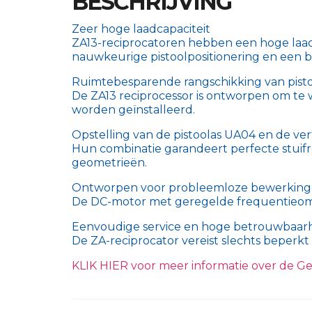
BESCHRIJVING
Zeer hoge laadcapaciteit
ZA13-reciprocatoren hebben een hoge laadc
nauwkeurige pistoolpositionering en een 
Ruimtebesparende rangschikking van pist
De ZA13 reciprocessor is ontworpen om te we
worden geïnstalleerd.
Opstelling van de pistoolas UA04 en de ver
Hun combinatie garandeert perfecte stuifr
geometrieën.
Ontworpen voor probleemloze bewerkin
De DC-motor met geregelde frequentieomv
Eenvoudige service en hoge betrouwbaar
De ZA-reciprocator vereist slechts beperk
KLIK HIER voor meer informatie over de G