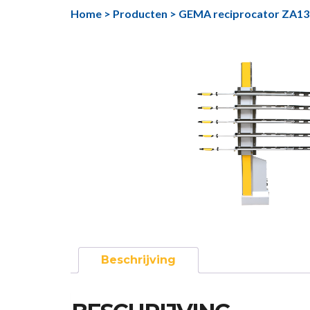
Ga
Home
>
Producten
>
GEMA reciprocator ZA13
naar
de
inhoud
Beschrijving