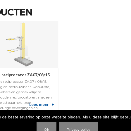
DUCTEN
reciprocator ZA07/08/15
le reciprocator ZA07 / 08/15,
ig en betrouwbaar. Robuuste,
wbare en gemakkelijk te
ouden reciprocatoren, met een
elastbaarheid, zeer
Lees meer
eurige bewegingen en
udige programmering.
de beste ervaring op onze website bieden. Als u deze site blijft gebru
Ok
Privacy policy