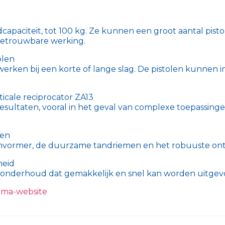
apaciteit, tot 100 kg. Ze kunnen een groot aantal pist
betrouwbare werking.
olen
rken bij een korte of lange slag. De pistolen kunnen in 
ticale reciprocator ZA13
esultaten, vooral in het geval van complexe toepassing
gen
ormer, de duurzame tandriemen en het robuuste ontwe
heid
t onderhoud dat gemakkelijk en snel kan worden uitgev
ema-website