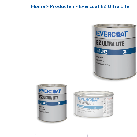
Ga
Home
>
Producten
>
Evercoat EZ Ultra Lite
naar
de
inhoud