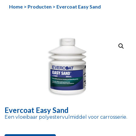
Ga
Home
>
Producten
>
Evercoat Easy Sand
naar
de
inhoud
Evercoat Easy Sand
Een vloeibaar polyestervulmiddel voor carrosserie.