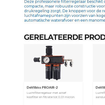
Deze professionele filterregelaar beschikt
compacte, maar robuuste constructie voor 
drukregeling zorgt. De knoppen voor de r
luchtafnamepunten zijn voorzien van koge
automatische waterafvoer en een manometer
GERELATEERDE PRO
DeVilbiss PROAIR-2
DeVil
Luchtfilterregelaar met actief
Luchtf
koolfilter en filtratie tot 0,01 micron.
aanslu