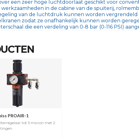
 over een zeer hoge luchtdoorlaat geschikt voor conven
werkzaamheden in de cabine van de spuiterij, rolmembr
egeling van de luchtdruk kunnen worden vergrendeld 
lkranen zodat ze onafhankelijk kunnen worden geregel
schaal die een verdeling van 0-8 bar (0-116 PSI) aange
DUCTEN
biss PROAIR-1
ilterregelaar tot 5 micron met 2
itingen.