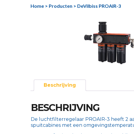
Ga
Home
>
Producten
>
DeVilbiss PROAIR-3
naar
de
inhoud
Beschrijving
BESCHRIJVING
De luchtfilterregelaar PROAIR-3 heeft 2 aan
spuitcabines met een omgevingstemperatu