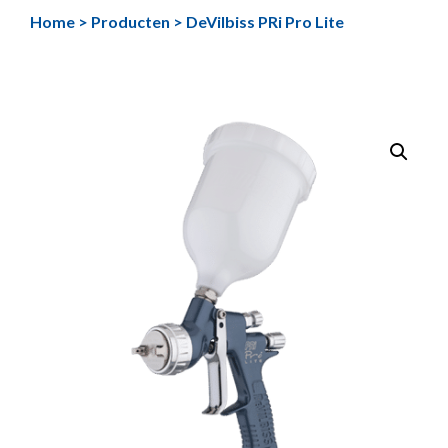
Ga
Home
>
Producten
>
DeVilbiss PRi Pro Lite
naar
de
inhoud