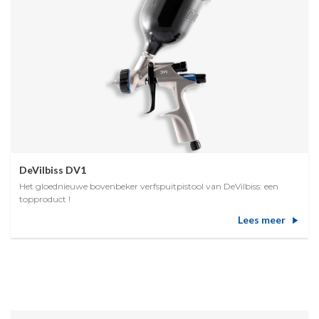
DeVilbiss DV1
Het gloednieuwe bovenbeker verfspuitpistool van DeVilbiss: een
topproduct !
Lees meer