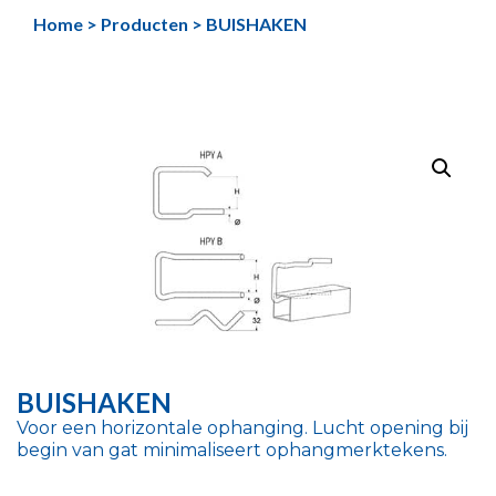
Ga
Home
>
Producten
>
BUISHAKEN
naar
de
inhoud
BUISHAKEN
Voor een horizontale ophanging. Lucht opening bij
begin van gat minimaliseert ophangmerktekens.