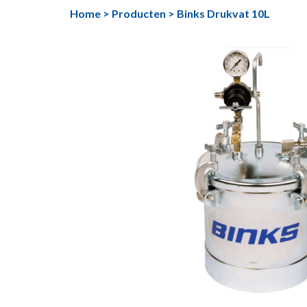
Ga
Home
>
Producten
>
Binks Drukvat 10L
naar
de
inhoud