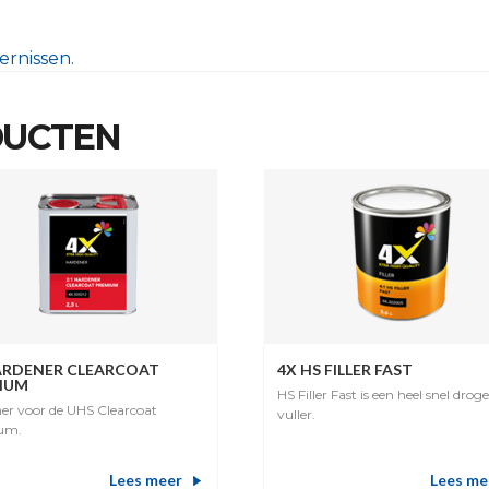
ernissen.
DUCTEN
ARDENER CLEARCOAT
4X HS FILLER FAST
IUM
HS Filler Fast is een heel snel drog
er voor de UHS Clearcoat
vuller.
um.
Lees meer
Lees me