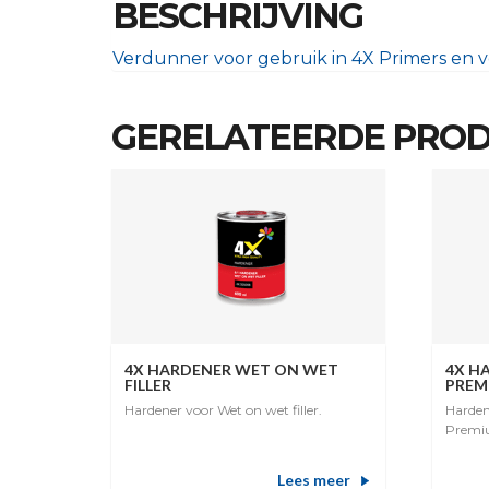
BESCHRIJVING
Verdunner voor gebruik in 4X Primers en v
GERELATEERDE PRO
4X HARDENER WET ON WET
4X H
FILLER
PREM
Hardener voor Wet on wet filler.
Harden
Premi
Lees meer