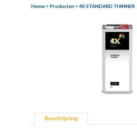
Ga
Home
>
Producten
>
4X STANDARD THINNER
naar
de
inhoud
Beschrijving