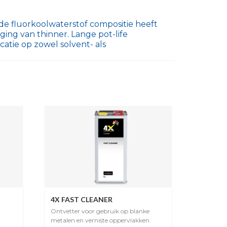
rde fluorkoolwaterstof compositie heeft
ing van thinner. Lange pot-life
catie op zowel solvent- als
4X FAST CLEANER
Ontvetter voor gebruik op blanke
metalen en verniste oppervlakken.