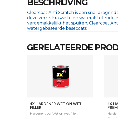
BESCHRIJVING
Clearcoat Anti Scratch is een snel drogend
deze vernis krasvaste en waterafstotende 
vergemakkelijkt het spuiten. Clearcoat Anti
watergebaseerde basecoats.
GERELATEERDE PRO
4X HARDENER WET ON WET
4X H
FILLER
PREM
Hardener voor Wet on wet filler.
Harden