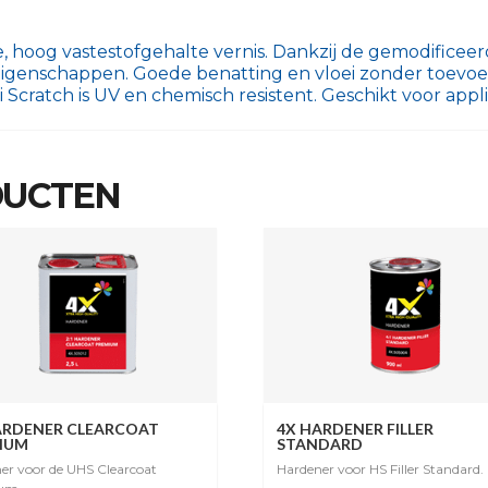
e, hoog vastestofgehalte vernis. Dankzij de gemodificee
eigenschappen. Goede benatting en vloei zonder toevoeg
 Scratch is UV en chemisch resistent. Geschikt voor appli
DUCTEN
ARDENER CLEARCOAT
4X HARDENER FILLER
IUM
STANDARD
er voor de UHS Clearcoat
Hardener voor HS Filler Standard.