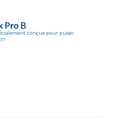
 Pro B
pécialement conçue pour puiser
ton