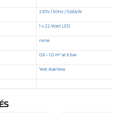
230V / 50Hz / 0,65kW
1 x 22 Watt LED
none
0,6 – 1,0 m³ at 6 bar
Yest stainless
ÉS