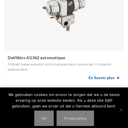
DeVilbiss AG362 automatique
Pistolet basse pression automatiques pour pulvériser n’importe
quel produit.
En Savoir plus
We gebruiken cookies om ervoor te zorgen dat we u de beste
ervaring op onze website bieden. Als u deze site blijft
gebruiken, gaan we ervan uit dat u hiermee akkoord bent.
Ok
Privacy policy