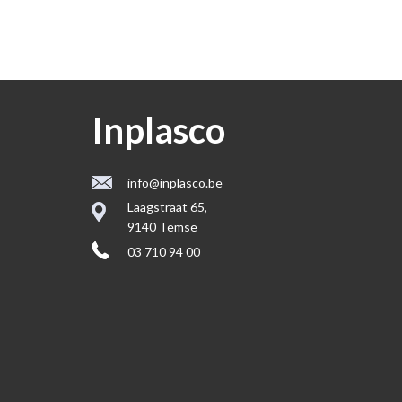
Inplasco
info@inplasco.be
Laagstraat 65,
9140 Temse
03 710 94 00