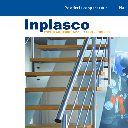
Poederlakapparatuur
Natl